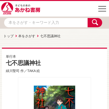
togg
navi
トップ
本をさがす
七不思議神社
単行本
七不思議神社
緑川聖司
作／
TAKA
絵