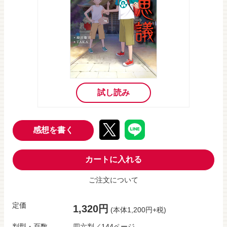
試し読み
感想を書く
カートに入れる
ご注文について
定価
1,320円
(本体1,200円+税)
判型・頁数
四六判／144ページ