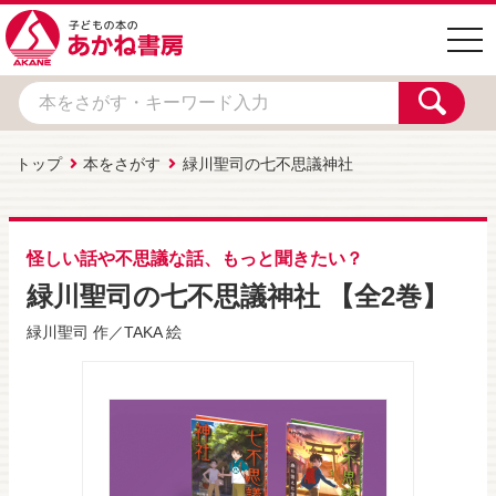
togg
navi
トップ
本をさがす
緑川聖司の七不思議神社
怪しい話や不思議な話、もっと聞きたい？
緑川聖司の七不思議神社 【全2巻】
緑川聖司
作／
TAKA
絵