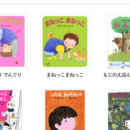
り でんぐり
まねっこまねっこ
もじのえほん