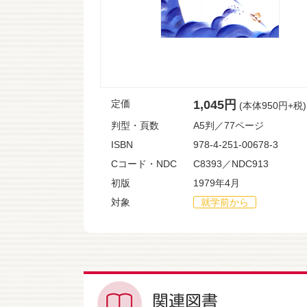
定価
1,045円
(本体950円+税)
判型・頁数
A5判／77ページ
ISBN
978-4-251-00678-3
Cコード・NDC
C8393／NDC913
初版
1979年4月
対象
就学前から
関連図書