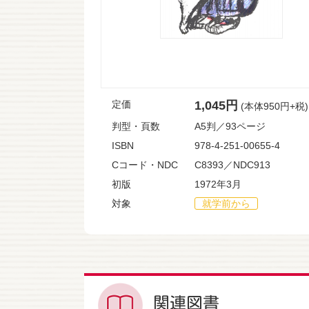
定価
1,045円
(本体950円+税)
判型・頁数
A5判／93ページ
ISBN
978-4-251-00655-4
Cコード・NDC
C8393／NDC913
初版
1972年3月
対象
就学前から
関連図書