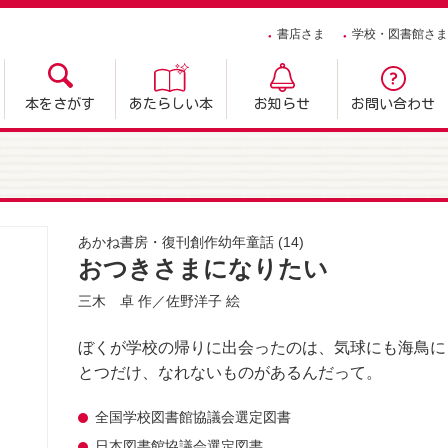
書店さま
学校・図書館さま
本をさがす
あたらしい本
お知らせ
お問い合わせ
あかね書房・復刊創作幼年童話
(14)
おつきさまになりたい
三木 卓
作／
佐野洋子
絵
ぼくが学校の帰りに出会ったのは、気球にも海鳥に
とつだけ、なれないものがあるんだって。
全国学校図書館協議会選定図書
日本図書館協議会選定図書