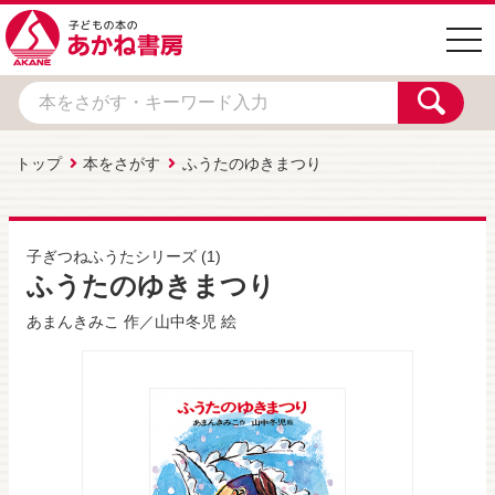
togg
navi
トップ
本をさがす
ふうたのゆきまつり
子ぎつねふうたシリーズ
(1)
ふうたのゆきまつり
あまんきみこ
作／
山中冬児
絵