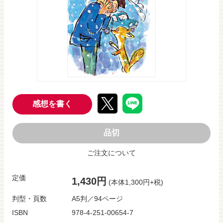
感想を書く
品切
ご注文について
定価
1,430円
(本体1,300円+税)
判型・頁数
A5判／94ページ
ISBN
978-4-251-00654-7