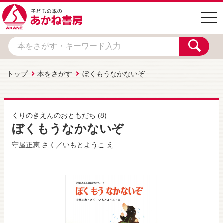
togg
navi
トップ
本をさがす
ぼくもうなかないぞ
くりのきえんのおともだち
(8)
ぼくもうなかないぞ
守屋正恵
さく／
いもとようこ
え