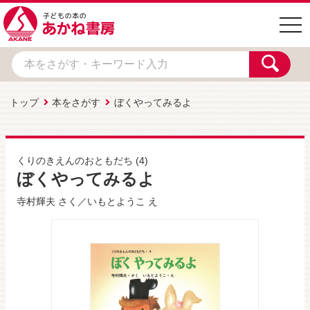
togg
navi
トップ
本をさがす
ぼくやってみるよ
くりのきえんのおともだち
(4)
ぼくやってみるよ
寺村輝夫
さく／
いもとようこ
え