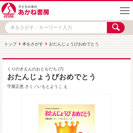
togg
navi
トップ
本をさがす
おたんじょうびおめでとう
くりのきえんのおともだち
(7)
おたんじょうびおめでとう
守屋正恵
さく／
いもとようこ
え