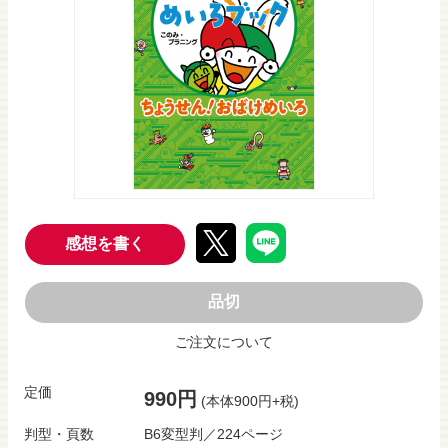
感想を書く
品切
ご注文について
定価
990円
(本体900円+税)
判型・頁数
B6変型判／224ページ