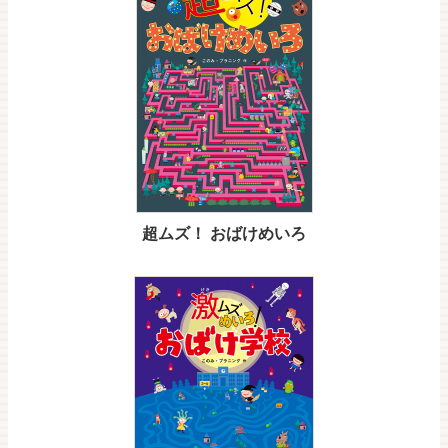
超ムズ！ おばけめいろ