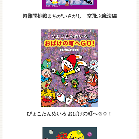
超難問挑戦まちがいさがし 空飛ぶ魔法編
ぴょこたんめいろ おばけの町へＧＯ！