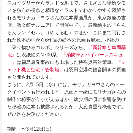
スカイツリーからランドセルまで、さまざまな場所やモ
ノを独自の視点と精緻なイラストでわかりやすく図解さ
れるモリナガ・ヨウさんの絵本原画展が、東京銀座の書
店、教文館ナルニア国で開催中です。最新絵本の『らん
らんランドセル』（めくるむ）のほか、これまで刊行さ
れた絵本の中から6作品の絵本の原画も展示。小社の
「乗り物ひみつルポ」シリーズから、
『新幹線と車両基
地』
は表紙絵のN700系、
『消防車とハイパーレスキュ
ー』
は福島原発事故にも出場した特殊災害対策車、
『ジ
ェット機と空港・管制塔』
は羽田空港の観音開きの原画
も公開されています。
さらに、2月15日（水）には、モリナガヨウさんのトー
クイベントも行われます。原画と一緒にモリナガさんの
制作の秘密がうかがえるほか、幼少期の頃に影響を受け
た秘蔵の絵本も披露されるとか。大変貴重な機会です。
ぜひ足をお運びください。
期間：〜3月12日(日)