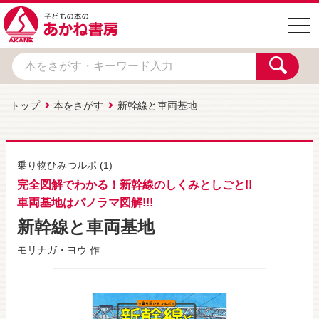
togg
navi
トップ
本をさがす
新幹線と車両基地
乗り物ひみつルポ
(1)
完全図解でわかる！新幹線のしくみとしごと!!
車両基地はパノラマ図解!!!
新幹線と車両基地
モリナガ・ヨウ
作