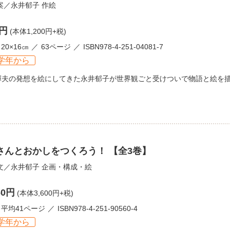
案／
永井郁子
作絵
0円
(本体1,200円+税)
20×16㎝
63ページ
ISBN978-4-251-04081-7
学年から
輝夫の発想を絵にしてきた永井郁子が世界観ごと受けついで物語と絵を
さんとおかしをつくろう！ 【全3巻】
文／
永井郁子
企画・構成・絵
60円
(本体3,600円+税)
平均41ページ
ISBN978-4-251-90560-4
学年から