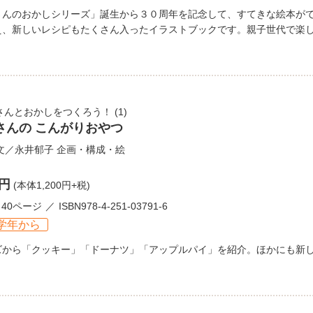
さんのおかしシリーズ」誕生から３０周年を記念して、すてきな絵本が
え、新しいレシピもたくさん入ったイラストブックです。親子世代で楽
さんとおかしをつくろう！
(1)
さんの こんがりおやつ
文／
永井郁子
企画・構成・絵
0円
(本体1,200円+税)
40ページ
ISBN978-4-251-03791-6
学年から
ズから「クッキー」「ドーナツ」「アップルパイ」を紹介。ほかにも新