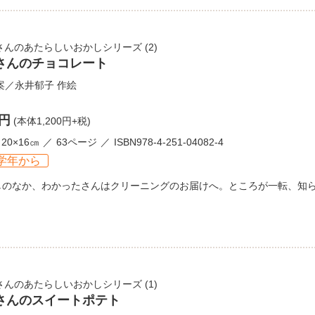
さんのあたらしいおかしシリーズ
(2)
さんのチョコレート
案／
永井郁子
作絵
0円
(本体1,200円+税)
20×16㎝
63ページ
ISBN978-4-251-04082-4
学年から
しのなか、わかったさんはクリーニングのお届けへ。ところが一転、知
さんのあたらしいおかしシリーズ
(1)
さんのスイートポテト