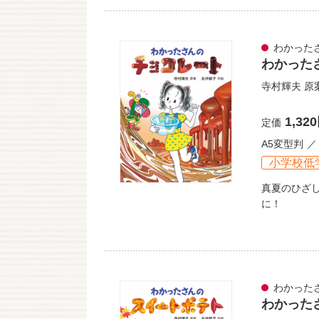
わかった
わかった
寺村輝夫
原
1,32
定価
A5変型判
小学校低
真夏のひざ
に！
わかった
わかった