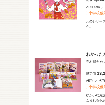
21×17cm
小学校低
元のシリー
介。
わかった
寺村輝夫
作
13,
揃定価
A5判
各7
小学校低
ゆかいなお
こまれる不