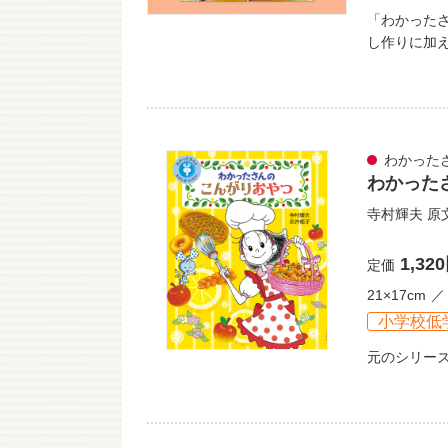
「わかった
し作りに加
わかった
わかった
寺村輝夫
原
1,32
定価
21×17cm
小学校低
元のシリー