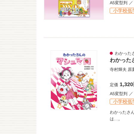
A5変型判
小学校低
わかった
わかった
寺村輝夫
原
1,32
定価
A5変型判
小学校低
わかったさ
は…。