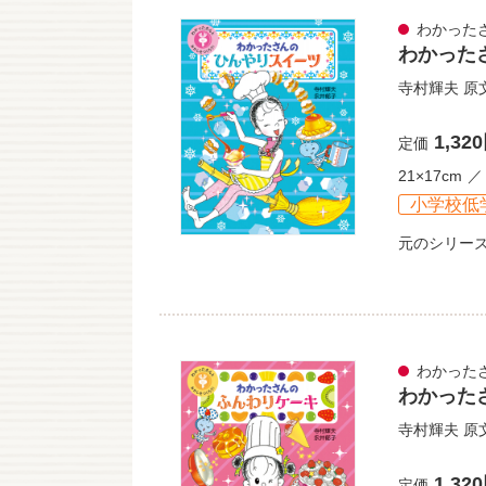
わかった
わかった
寺村輝夫
原
1,32
定価
21×17cm
小学校低
元のシリー
わかった
わかった
寺村輝夫
原
1,32
定価