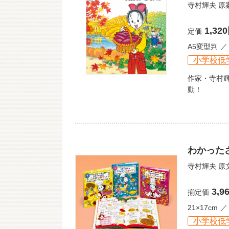
寺村輝夫
原
1,32
定価
A5変型判
小学校低
作家・寺村
動！
わかった
寺村輝夫
原
3,9
揃定価
21×17cm
小学校低