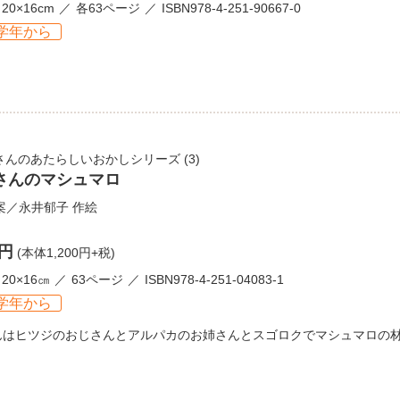
20×16cm
各63ページ
ISBN978-4-251-90667-0
学年から
さんのあたらしいおかしシリーズ
(3)
さんのマシュマロ
案／
永井郁子
作絵
0円
(本体1,200円+税)
20×16㎝
63ページ
ISBN978-4-251-04083-1
学年から
んはヒツジのおじさんとアルパカのお姉さんとスゴロクでマシュマロの