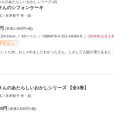
さんのあたらしいおかしシリーズ
(4)
さんのシフォンケーキ
案／
永井郁子
作・絵
0円
(本体1,400円+税)
20×16cm
63ページ
ISBN978-4-251-04084-8
2026年11月
学年から
にいくため、おしゃれをしたわかったさん。しかし三人組の雪だるまに
さんのあたらしいおかしシリーズ 【全3巻】
案／
永井郁子
作・絵
60円
(本体3,600円+税)