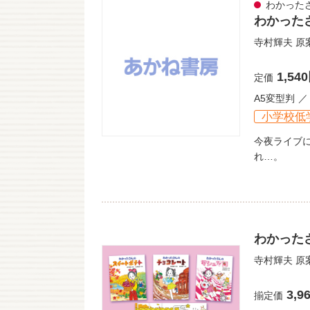
わかった
わかった
寺村輝夫
原
1,54
定価
A5変型判
小学校低
今夜ライブ
れ…。
わかった
寺村輝夫
原
3,9
揃定価