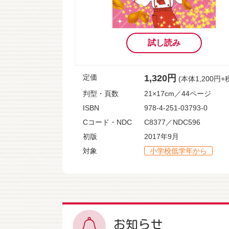
試し読み
定価
1,320円
(本体1,200円+
判型・頁数
21×17cm／44ページ
ISBN
978-4-251-03793-0
Cコード・NDC
C8377／NDC596
初版
2017年9月
対象
小学校低学年から
お知らせ