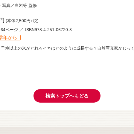
・写真／
白岩等
監修
0円
(本体2,500円+税)
64ページ
ISBN978-4-251-06720-3
学年から
ら千粒以上の米がとれるイネはどのように成長する？自然写真家がじっ
検索トップへもどる