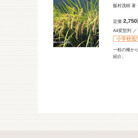
飯村茂樹
著
2,75
定価
A4変型判
小学校低
一粒の種か
紹介。