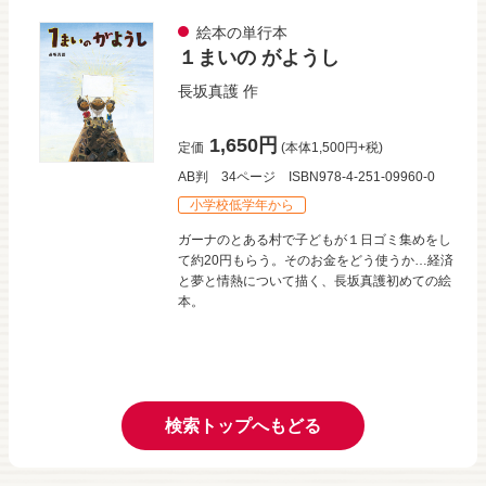
絵本の単行本
１まいの がようし
長坂真護
作
1,650円
定価
(本体1,500円+税)
AB判
34ページ
ISBN978-4-251-09960-0
小学校低学年から
ガーナのとある村で子どもが１日ゴミ集めをし
て約20円もらう。そのお金をどう使うか…経済
と夢と情熱について描く、長坂真護初めての絵
本。
検索トップへもどる