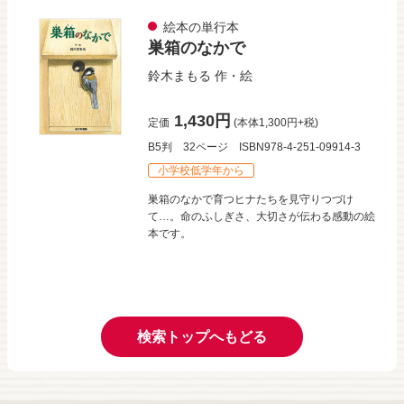
絵本の単行本
巣箱のなかで
鈴木まもる
作・絵
1,430円
定価
(本体1,300円+税)
B5判
32ページ
ISBN978-4-251-09914-3
小学校低学年から
巣箱のなかで育つヒナたちを見守りつづけ
て…。命のふしぎさ、大切さが伝わる感動の絵
本です。
検索トップへもどる