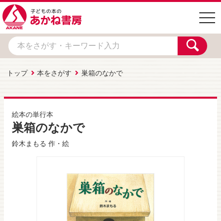
togg
navi
トップ
本をさがす
巣箱のなかで
絵本の単行本
巣箱のなかで
鈴木まもる
作・絵