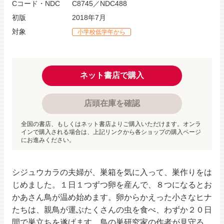
Cコード・NDC
C8745／NDC488
初版
2018年7月
対象
小学校低学年から
ネット書店で購入
店頭在庫を確認
全国の書店、もしくはネット書店よりご購入いただけます。オンラ
インで購入される場合は、上記リンクから各ショップの購入ページ
にお進みください。
シジュウカラの夫婦が、巣箱を気に入って、巣作りをは
じめました。１日１つずつ卵を産んで、８つになるとお
かあさん鳥が温め始めます。卵からかえった小さなヒナ
たちは、親鳥が運ぶたくさんの虫を食べ、わずか２０日
間で巣立ちを遂げます。鳥の巣研究家の作者が見守る、