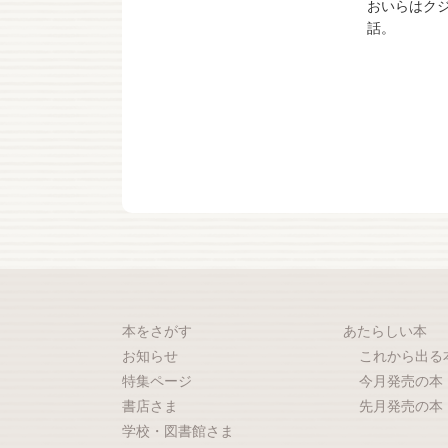
おいらはク
話。
本をさがす
あたらしい本
お知らせ
これから出る
特集ページ
今月発売の本
書店さま
先月発売の本
学校・図書館さま