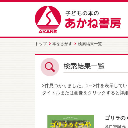
トップ
本をさがす
検索結果一覧
検索結果一覧
2件
見つかりました。
1～2件
を表示してい
タイトルまたは画像をクリックすると詳
ゴリラの
谷口智則
作