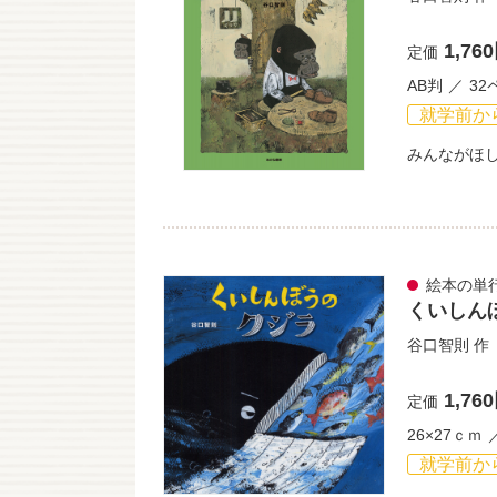
1,76
定価
AB判
32
就学前か
みんながほ
絵本の単
くいしん
谷口智則
作
1,76
定価
26×27ｃｍ
就学前か