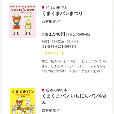
絵本の単行本
くまくまパンまつり
西村敏雄
作
1,540円
定価
(本体1,400円+税)
AB判
27×22㎝
32ページ
ISBN978-4-251-09978-5
就学前から
年に一度のパンまつりの日。どうぶつのパンや
さん、じまんのパンがいっぱい！ みんながも
つものを分け合い、できることをするお話！
絵本の単行本
くまくまパン いちにちパンやさ
ん
西村敏雄
作