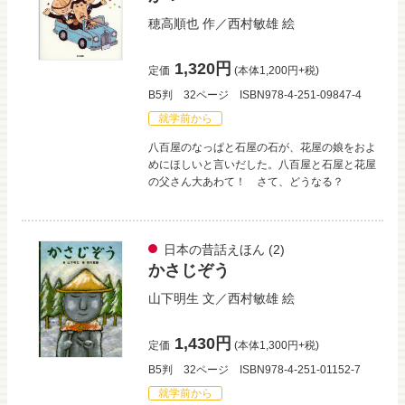
穂高順也
作／
西村敏雄
絵
1,320円
定価
(本体1,200円+税)
B5判
32ページ
ISBN978-4-251-09847-4
就学前から
八百屋のなっぱと石屋の石が、花屋の娘をおよ
めにほしいと言いだした。八百屋と石屋と花屋
の父さん大あわて！ さて、どうなる？
日本の昔話えほん
(2)
かさじぞう
山下明生
文／
西村敏雄
絵
1,430円
定価
(本体1,300円+税)
B5判
32ページ
ISBN978-4-251-01152-7
就学前から