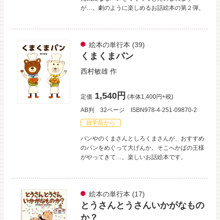
が…。劇のように楽しめるお話絵本の第２弾。
絵本の単行本
(39)
くまくまパン
西村敏雄
作
1,540円
定価
(本体1,400円+税)
AB判
32ページ
ISBN978-4-251-09870-2
就学前から
パンやのくまさんとしろくまさんが、おすすめ
のパンをめぐって大げんか。そこへかばの王様
がやってきて…。楽しいお話絵本です。
絵本の単行本
(17)
とうさんとうさんいかがなもの
か？