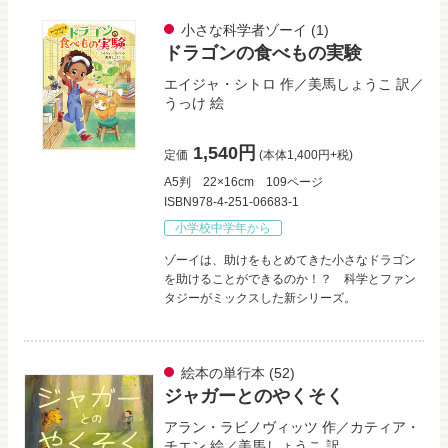
小さな科学者ゾーイ
(1)
ドラゴンの食べもの実験
エイジャ・シトロ
作／
美馬しょうこ
訳／
うっけ
絵
1,540円
定価
(本体1,400円+税)
A5判
22×16cm
109ページ
ISBN978-4-251-06683-1
小学校中学年から
ゾーイは、助けをもとめてきた小さなドラゴン
を助けることができるのか！？ 科学とファン
タジーがミックスした新シリーズ。
絵本の単行本
(52)
ジャガーとのやくそく
アラン・ラビノヴィッツ
作／
カティア・
チエン
絵／
美馬しょうこ
訳