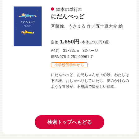
絵本の単行本
にだんべっど
斉藤倫
、
うきまる
作／
五十嵐大介
絵
1,650円
定価
(本体1,500円+税)
A4判
31×22cm
32ページ
ISBN978-4-251-09961-7
小学校低学年から
にだんべっど、お兄ちゃんが上の段、わたしは
下の段。おしゃべりしていたら、夢のかけらの
ような冒険が。不思議で懐かしい絵本。
検索トップへもどる