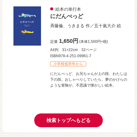
絵本の単行本
にだんべっど
斉藤倫
、
うきまる
作／
五十嵐大介
絵
1,650円
定価
(本体1,500円+税)
A4判
31×22cm
32ページ
ISBN978-4-251-09961-7
小学校低学年から
にだんべっど、お兄ちゃんが上の段、わたしは
下の段。おしゃべりしていたら、夢のかけらの
ような冒険が。不思議で懐かしい絵本。
検索トップへもどる