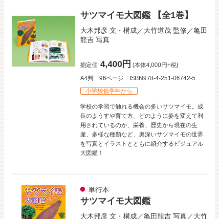
サツマイモ大図鑑 【全1巻】
大木邦彦
文・構成／
大竹道茂
監修／
亀田
龍吉
写真
4,400円
揃定価
(本体4,000円+税)
A4判
96ページ
ISBN978-4-251-06742-5
小学校低学年から
学校の学習で触れる機会の多いサツマイモ。成
長のようすや育て方、どのように姿を変えて利
用されているのか、栄養、歴史から現在の生
産、多様な種類など、奥深いサツマイモの世界
を写真とイラストとともに紹介するビジュアル
大図鑑！
単行本
サツマイモ大図鑑
大木邦彦
文・構成／
亀田龍吉
写真／
大竹