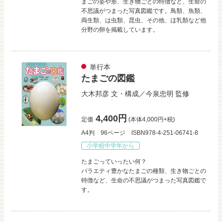
まごの姿や形、生き物ごとの特徴など、生命の
不思議がつまった写真図鑑です。鳥類、魚類、
両生類、は虫類、昆虫、その他、ほ乳類など他
分野の卵を掲載しています。
単行本
たまごの図鑑
大木邦彦
文・構成／
今泉忠明
監修
4,400円
定価
(本体4,000円+税)
A4判
96ページ
ISBN978-4-251-06741-8
小学校中学年から
たまごっていったい何？
バラエティ豊かなたまごの種類、生き物ごとの
特徴など、生命の不思議がつまった写真図鑑で
す。