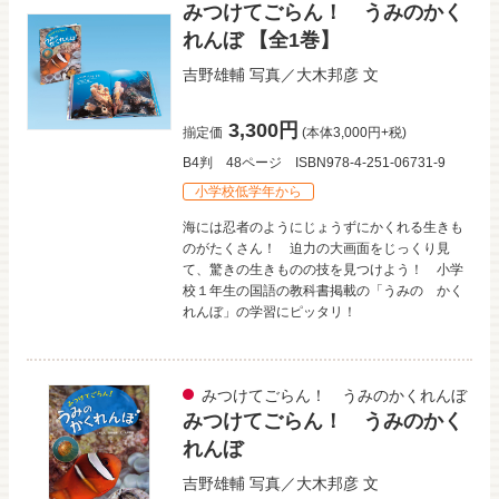
みつけてごらん！ うみのかく
れんぼ 【全1巻】
吉野雄輔
写真／
大木邦彦
文
3,300円
揃定価
(本体3,000円+税)
B4判
48ページ
ISBN978-4-251-06731-9
小学校低学年から
海には忍者のようにじょうずにかくれる生きも
のがたくさん！ 迫力の大画面をじっくり見
て、驚きの生きものの技を見つけよう！ 小学
校１年生の国語の教科書掲載の「うみの かく
れんぼ」の学習にピッタリ！
みつけてごらん！ うみのかくれんぼ
みつけてごらん！ うみのかく
れんぼ
吉野雄輔
写真／
大木邦彦
文