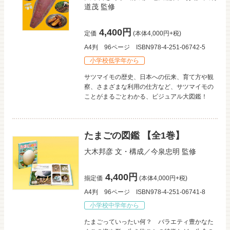
道茂
監修
4,400円
定価
(本体4,000円+税)
A4判
96ページ
ISBN978-4-251-06742-5
小学校低学年から
サツマイモの歴史、日本への伝来、育て方や観
察、さまざまな利用の仕方など、サツマイモの
ことがまるごとわかる、ビジュアル大図鑑！
たまごの図鑑 【全1巻】
大木邦彦
文・構成／
今泉忠明
監修
4,400円
揃定価
(本体4,000円+税)
A4判
96ページ
ISBN978-4-251-06741-8
小学校中学年から
たまごっていったい何？ バラエティ豊かなた