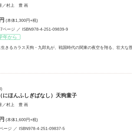
著／
村上 豊
画
0円
(本体1,300円+税)
47ページ
ISBN978-4-251-09839-9
学年から
に生きるカラス天狗・九郎丸が、戦国時代の関東の夜空を翔る、壮大な
8)
（にほんふしぎばなし）天狗童子
著／
村上 豊
画
0円
(本体1,600円+税)
1ページ
ISBN978-4-251-09837-5