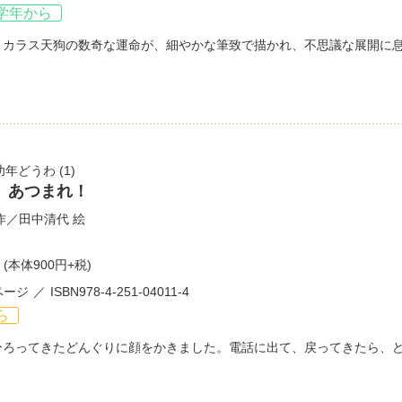
学年から
うカラス天狗の数奇な運命が、細やかな筆致で描かれ、不思議な展開に
幼年どうわ
(1)
、あつまれ！
作／
田中清代
絵
(本体900円+税)
ページ
ISBN978-4-251-04011-4
ら
ひろってきたどんぐりに顔をかきました。電話に出て、戻ってきたら、