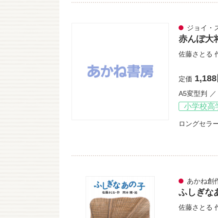
ジョイ・
赤んぼ大
佐藤さとる
1,18
定価
A5変型判
小学校高
ロングセラ
あかね創
ふしぎな
佐藤さとる