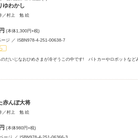
りゆわかし
作／
村上 勉
絵
0円
(本体1,300円+税)
ページ
ISBN978-4-251-00638-7
ら
ちのだいじなおひめさまが冷ぞうこの中です! パトカーやロボットなど
た赤んぼ大将
作／
村上 勉
絵
8円
(本体980円+税)
1ページ
ISBN978-4-251-06366-3