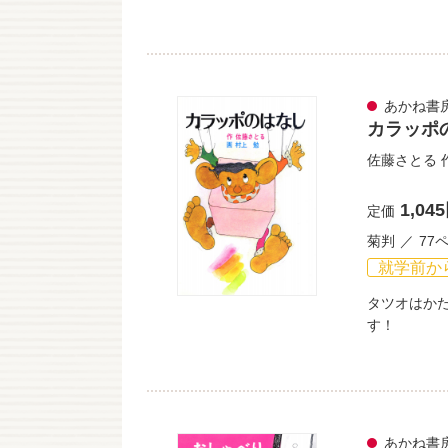
あかね書
カラッポ
佐藤さとる
1,04
定価
菊判
77
就学前か
タツオはか
す！
あかね書