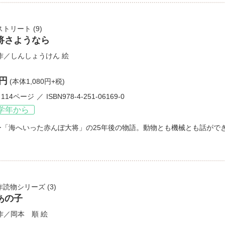
ストリート
(9)
将さようなら
作／
しんしょうけん
絵
8円
(本体1,080円+税)
114ページ
ISBN978-4-251-06169-0
学年から
ー「海へいった赤んぼ大将」の25年後の物語。動物とも機械とも話がで
作読物シリーズ
(3)
あの子
作／
岡本 順
絵