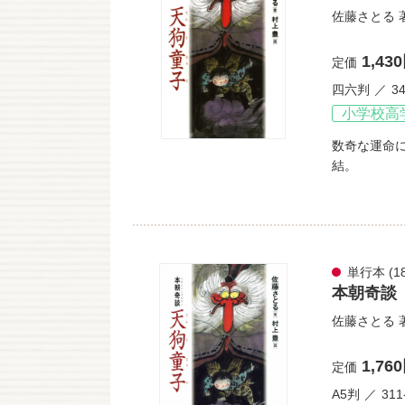
佐藤さとる
1,43
定価
四六判
3
小学校高
数奇な運命
結。
単行本
(1
本朝奇談
佐藤さとる
1,76
定価
A5判
31