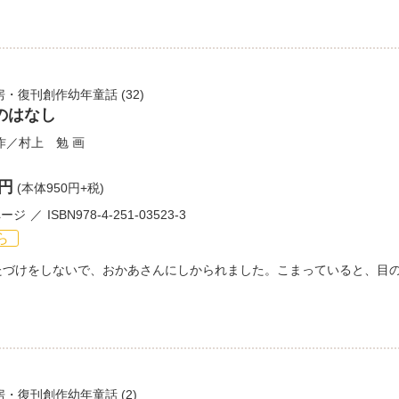
房・復刊創作幼年童話
(32)
のはなし
作／
村上 勉
画
5円
(本体950円+税)
ページ
ISBN978-4-251-03523-3
ら
たづけをしないで、おかあさんにしかられました。こまっていると、目
房・復刊創作幼年童話
(2)