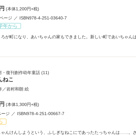
0円
(本体1,200円+税)
3ページ
ISBN978-4-251-03640-7
学年から
ころが町になり、あいちゃんの家もできました。新しい町であいちゃん
房・復刊創作幼年童話
(11)
んねこ
作／
岩村和朗
絵
0円
(本体1,300円+税)
ページ
ISBN978-4-251-00667-7
ら
じゃんけんしようという、ふしぎなねこにであったたっちゃんは……。