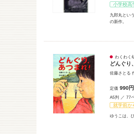
小学校高
九郎丸とい
の新作。
わくわく
どんぐり
佐藤さとる
990円
定価
A5判
77
就学前か
ゆうこは、