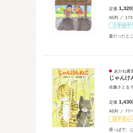
1,32
定価
A5判
17
小学校中
森だったと
あかね書
じゃんけ
佐藤さとる
1,43
定価
A5判
77
就学前か
原っぱで、