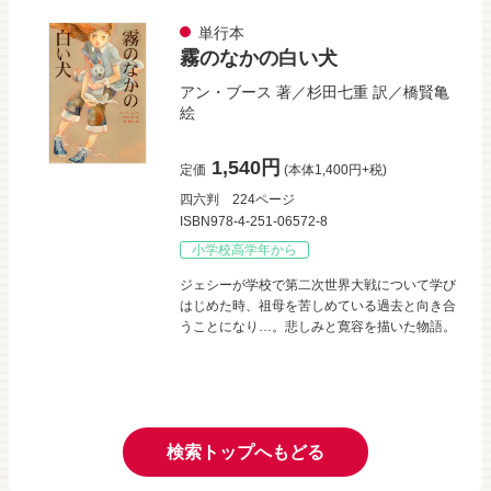
単行本
霧のなかの白い犬
アン・ブース
著／
杉田七重
訳／
橋賢亀
絵
1,540円
定価
(本体1,400円+税)
四六判
224ページ
ISBN978-4-251-06572-8
小学校高学年から
ジェシーが学校で第二次世界大戦について学び
はじめた時、祖母を苦しめている過去と向き合
うことになり…。悲しみと寛容を描いた物語。
検索トップへもどる