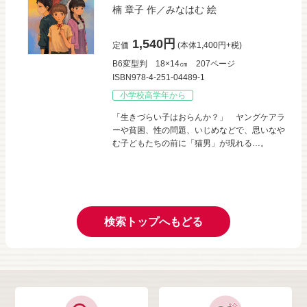
楠 章子
作／
みなはむ
絵
1,540円
定価
(本体1,400円+税)
B6変型判
18×14㎝
207ページ
ISBN978-4-251-04489-1
小学校高学年から
「生きづらい子はおらんか？」 ヤングケアラ
ーや貧困、性の問題、いじめなどで、思いなや
む子どもたちの前に「猫男」が現れる…。
検索トップへもどる