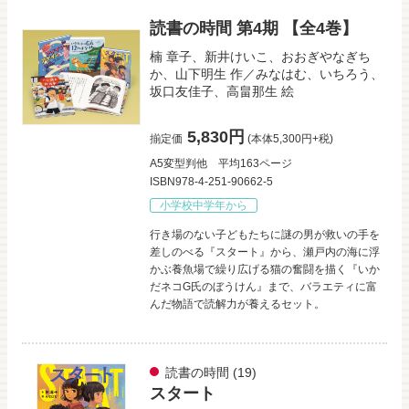
読書の時間 第4期 【全4巻】
楠 章子
、
新井けいこ
、
おおぎやなぎち
か
、
山下明生
作／
みなはむ
、
いちろう
、
坂口友佳子
、
高畠那生
絵
5,830円
揃定価
(本体5,300円+税)
A5変型判他
平均163ページ
ISBN978-4-251-90662-5
小学校中学年から
行き場のない子どもたちに謎の男が救いの手を
差しのべる『スタート』から、瀬戸内の海に浮
かぶ養魚場で繰り広げる猫の奮闘を描く『いか
だネコG氏のぼうけん』まで、バラエティに富
んだ物語で読解力が養えるセット。
読書の時間
(19)
スタート