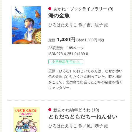
あかね・ブックライブラリー
(9)
海の金魚
ひろはたえりこ
作／
吉川聡子
絵
1,430円
定価
(本体1,300円+税)
A5変型判
185ページ
ISBN978-4-251-04189-0
小学校高学年から
広夢（ひろむ）のおじいちゃんは、なぜか赤い
色の金魚ばかりたくさん飼っていた。時と場所
をこえて、北の島で出会った少年の秘密を描く
ファンタジー。
新あかね幼年どうわ
(19)
ともだちともだち一ねんせい
ひろはたえりこ
作／
風川恭子
絵