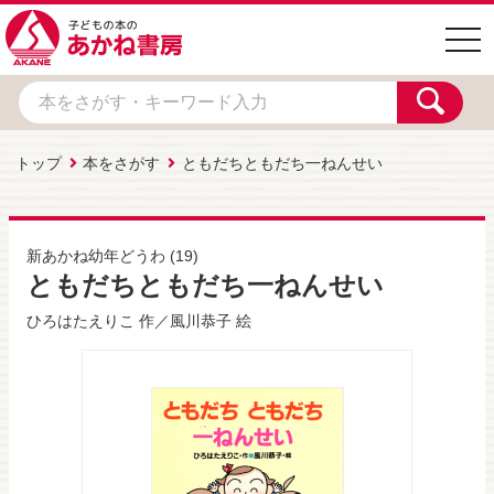
togg
navi
トップ
本をさがす
ともだちともだち一ねんせい
新あかね幼年どうわ
(19)
ともだちともだち一ねんせい
ひろはたえりこ
作／
風川恭子
絵