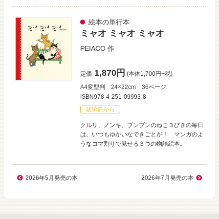
絵本の単行本
ミャオ ミャオ ミャオ
PEIACO
作
1,870円
定価
(本体1,700円+税)
A4変型判
24×22cm
36ページ
ISBN978-4-251-09993-8
就学前から
クルリ、ノンキ、ブンブンのねこ３びきの毎日
は、いつもゆかいなできごとが！ マンガのよ
うなコマ割りで見せる３つの物語絵本。
2026年5月発売の本
2026年7月発売の本