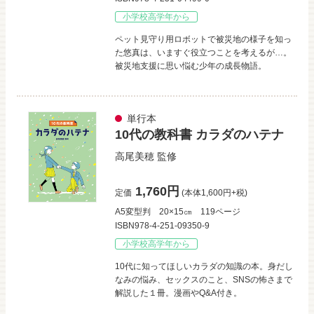
小学校高学年から
ペット見守り用ロボットで被災地の様子を知っ
た悠真は、いますぐ役立つことを考えるが…。
被災地支援に思い悩む少年の成長物語。
単行本
10代の教科書 カラダのハテナ
高尾美穂
監修
1,760円
定価
(本体1,600円+税)
A5変型判
20×15㎝
119ページ
ISBN978-4-251-09350-9
小学校高学年から
10代に知ってほしいカラダの知識の本。身だし
なみの悩み、セックスのこと、SNSの怖さまで
解説した１冊。漫画やQ&A付き。