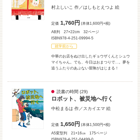
村上しいこ
作／
はしもとえつよ
絵
1,760円
定価
(本体1,600円+税)
AB判
27×22cm
32ページ
ISBN978-4-251-09994-5
就学前から
中華のお店をぬけ出したギョウザくんとシュウ
マイちゃん。でも、今日はおまつりで…。夢を
追うふたりのあぶない冒険がはじまる！
読書の時間
(29)
ロボット、被災地へ行く
中松まるは
作／
スカイエマ
絵
1,650円
定価
(本体1,500円+税)
A5変型判
21×16㎝
175ページ
ISBN978-4-251-04499-0