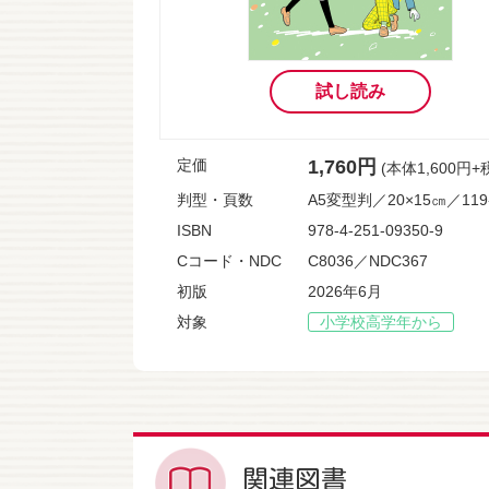
試し読み
定価
1,760円
(本体1,600円+
判型・頁数
A5変型判／20×15㎝／11
ISBN
978-4-251-09350-9
Cコード・NDC
C8036／NDC367
初版
2026年6月
対象
小学校高学年から
関連図書