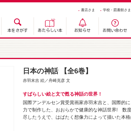
書店さま
学校・図書館さま
本をさがす
あたらしい本
お知らせ
お問い合わせ
日本の神話 【全6巻】
赤羽末吉
絵／
舟崎克彦
文
すばらしい絵と文で甦る神話の世界！
国際アンデルセン賞受賞画家赤羽末吉と、国際的に
力で制作した、おおらかで健康的な神話世界! 数
尽したうえで、はばたく想像力によって描いた本格