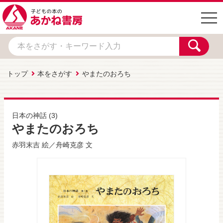
togg
navi
トップ
本をさがす
やまたのおろち
日本の神話
(3)
やまたのおろち
赤羽末吉
絵／
舟崎克彦
文