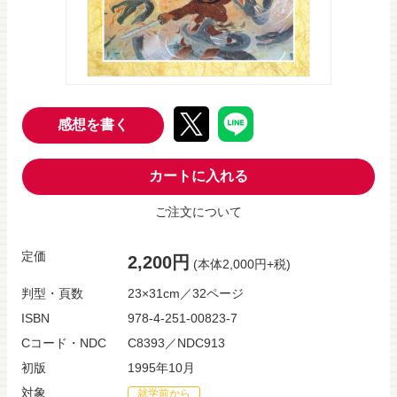
感想を書く
カートに入れる
ご注文について
定価
2,200円
(本体2,000円+税)
判型・頁数
23×31cm／32ページ
ISBN
978-4-251-00823-7
Cコード・NDC
C8393／NDC913
初版
1995年10月
対象
就学前から