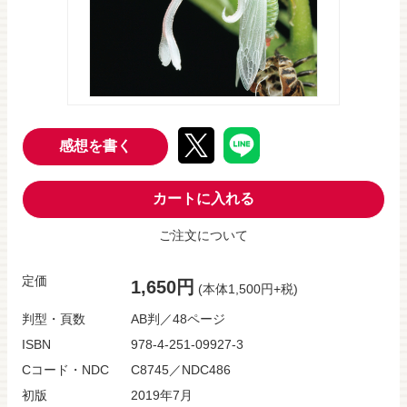
感想を書く
カートに入れる
ご注文について
定価
1,650円
(本体1,500円+税)
判型・頁数
AB判／48ページ
ISBN
978-4-251-09927-3
Cコード・NDC
C8745／NDC486
初版
2019年7月