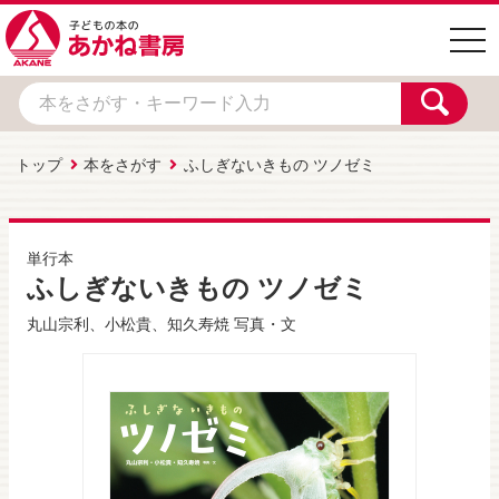
togg
navi
トップ
本をさがす
ふしぎないきもの ツノゼミ
単行本
ふしぎないきもの ツノゼミ
丸山宗利
、
小松貴
、
知久寿焼
写真・文