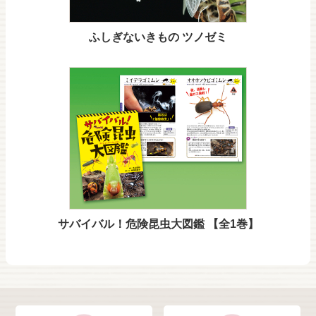
ふしぎないきもの ツノゼミ
サバイバル！危険昆虫大図鑑 【全1巻】