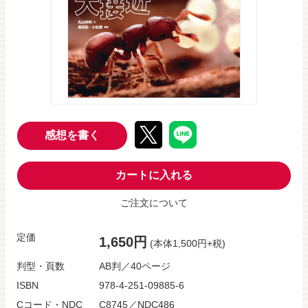
感想を書く
カートに入れる
ご注文について
定価
1,650円
(本体1,500円+税)
判型・頁数
AB判／40ページ
ISBN
978-4-251-09885-6
Cコード・NDC
C8745／NDC486