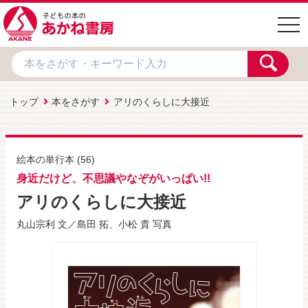
togg
navi
トップ
本をさがす
アリのくらしに大接近
絵本の単行本
(56)
身近だけど、不思議やなぞがいっぱい!!
アリのくらしに大接近
丸山宗利
文／
島田 拓
、
小松 貴
写真