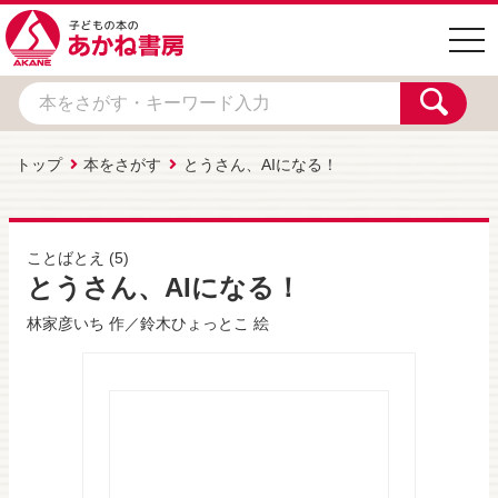
togg
navi
トップ
本をさがす
とうさん、AIになる！
ことばとえ
(5)
とうさん、AIになる！
林家彦いち
作／
鈴木ひょっとこ
絵