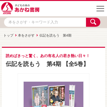
togg
navi
トップ
本をさがす
伝記を読もう 第4期
読めばきっと驚く、あの有名人の若き熱い日々！
伝記を読もう 第4期 【全5巻】