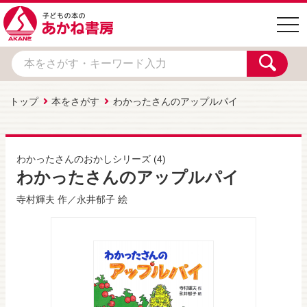
togg
navi
トップ
本をさがす
わかったさんのアップルパイ
わかったさんのおかしシリーズ
(4)
わかったさんのアップルパイ
寺村輝夫
作／
永井郁子
絵