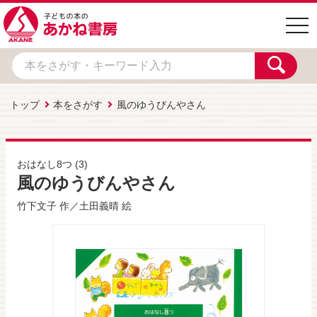
togg
navi
トップ
本をさがす
風のゆうびんやさん
おはなし8つ
(3)
風のゆうびんやさん
竹下文子
作／
土田義晴
絵