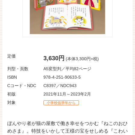
定価
3,630円
(本体3,300円+税)
判型・頁数
A5変型判／平均82ページ
ISBN
978-4-251-90633-5
Cコード・NDC
C8397／NDC943
初版
2021年11月～2023年2月
対象
小学校低学年から
ぼんやり者が猫の屋敷で働き幸せをつかむ『ねこのおひ
めさま』。特技をいかして王様の宝をせしめる『こわい