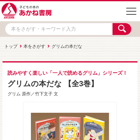
togg
navi
トップ
本をさがす
グリムの本だな
読みやすく楽しい「一人で読めるグリム」シリーズ！
グリムの本だな 【全3巻】
グリム
原作／
竹下文子
文