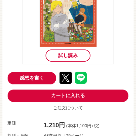
試し読み
感想を書く
カートに入れる
ご注文について
定価
1,210円
(本体1,100円+税)
判型・頁数
A5変形判／79ページ