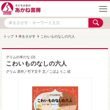
togg
navi
トップ
本をさがす
こわいものなしの六人
グリムの本だな
(2)
こわいものなしの六人
グリム
原作／
竹下文子
文／
こばようこ
絵