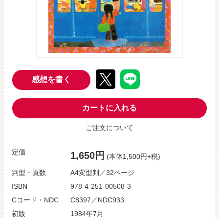
感想を書く
カートに入れる
ご注文について
定価
1,650円
(本体1,500円+税)
判型・頁数
A4変型判／32ページ
ISBN
978-4-251-00508-3
Cコード・NDC
C8397／NDC933
初版
1984年7月