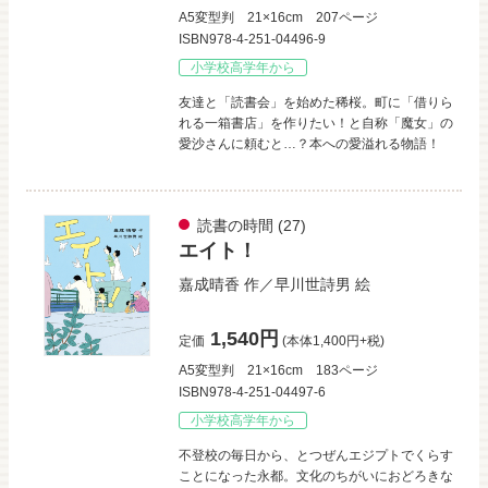
A5変型判
21×16cm
207ページ
ISBN978-4-251-04496-9
小学校高学年から
友達と「読書会」を始めた稀桜。町に「借りら
れる一箱書店」を作りたい！と自称「魔女」の
愛沙さんに頼むと…？本への愛溢れる物語！
読書の時間
(27)
エイト！
嘉成晴香
作／
早川世詩男
絵
1,540円
定価
(本体1,400円+税)
A5変型判
21×16cm
183ページ
ISBN978-4-251-04497-6
小学校高学年から
不登校の毎日から、とつぜんエジプトでくらす
ことになった永都。文化のちがいにおどろきな