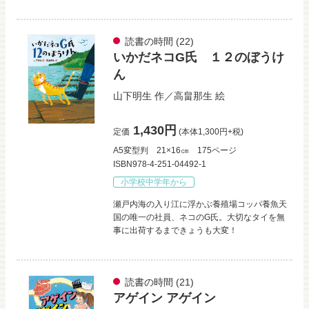
読書の時間
(22)
いかだネコG氏 １２のぼうけ
ん
山下明生
作／
高畠那生
絵
1,430円
定価
(本体1,300円+税)
A5変型判
21×16㎝
175ページ
ISBN978-4-251-04492-1
小学校中学年から
瀬戸内海の入り江に浮かぶ養殖場コッパ養魚天
国の唯一の社員、ネコのG氏。大切なタイを無
事に出荷するまできょうも大変！
読書の時間
(21)
アゲイン アゲイン