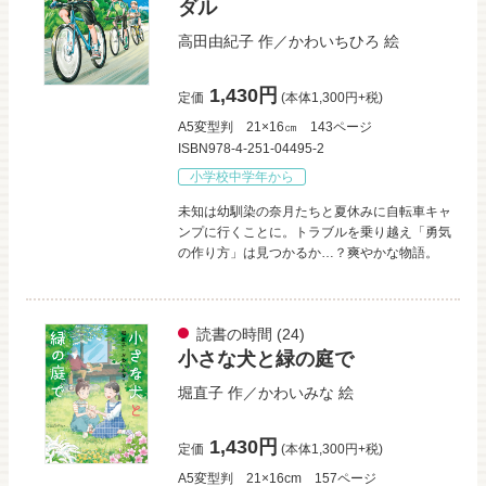
ダル
高田由紀子
作／
かわいちひろ
絵
1,430円
定価
(本体1,300円+税)
A5変型判
21×16㎝
143ページ
ISBN978-4-251-04495-2
小学校中学年から
未知は幼馴染の奈月たちと夏休みに自転車キャ
ンプに行くことに。トラブルを乗り越え「勇気
の作り方」は見つかるか…？爽やかな物語。
読書の時間
(24)
小さな犬と緑の庭で
堀直子
作／
かわいみな
絵
1,430円
定価
(本体1,300円+税)
A5変型判
21×16cm
157ページ