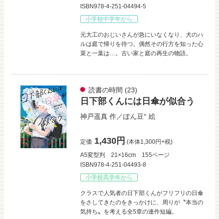
ISBN978-4-251-04494-5
小学校中学年から
元大工のおじいさんが急にいなくなり、犬のハ
ルは庭で帰りを待つ。偶然その行方を知った心
菜と一葉は…。古い家と庭の再生の物語。
読書の時間
(23)
日下部くんには日傘が似合う
神戸遥真
作／
ぽん豆°
絵
1,430円
定価
(本体1,300円+税)
A5変型判
21×16cm
155ページ
ISBN978-4-251-04493-8
小学校高学年から
クラスで人気者の日下部くんがフリフリの日傘
をさしてきたのをきっかけに、周りが〝本当の
気持ち〟を考える全5章の連作短編。