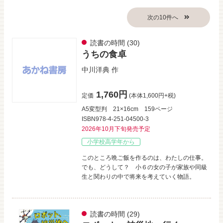
読書の時間
(30)
うちの食卓
中川洋典
作
1,760円
定価
(本体1,600円+税)
A5変型判
21×16cm
159ページ
ISBN978-4-251-04500-3
2026年10月下旬発売予定
小学校高学年から
このところ晩ご飯を作るのは、わたしの仕事。
でも、どうして？ 小６の女の子が家族や同級
生と関わりの中で将来を考えていく物語。
読書の時間
(29)