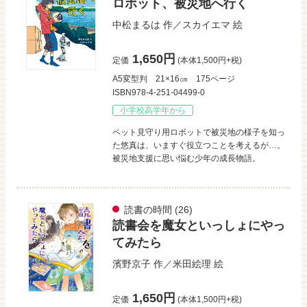
ロボット、被災地へ行く
中松まるは
作／
スカイエマ
絵
1,650円
定価
(本体1,500円+税)
A5変型判
21×16㎝
175ページ
ISBN978-4-251-04499-0
小学校高学年から
ペット見守り用ロボットで被災地の様子を知っ
た悠真は、いますぐ役立つことを考えるが…。
被災地支援に思い悩む少年の成長物語。
読書の時間
(26)
読書会を魔女といっしょにやっ
てみたら
濱野京子
作／
米田絵理
絵
1,650円
定価
(本体1,500円+税)