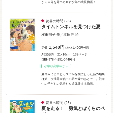
がら自分を見つめ直す少年の成長物語！
読書の時間
(28)
タイムトンネルを見つけた夏
横田明子
作／
本田亮
絵
1,540円
定価
(本体1,400円+税)
A5変型判
21×16cm
139ページ
ISBN978-4-251-04498-3
小学校高学年から
夏休みにヒロとカズヤが探検に行った謎の場所
は第二次世界大戦中の防空壕のあとで…。戦争
中の子どもの気持ちを追体験する物語。
読書の時間
(25)
夏を走る！ 勇気とぼくらのペ