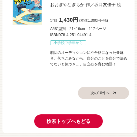
おおぎやなぎちか
作／
坂口友佳子
絵
1,430円
定価
(本体1,300円+税)
A5変型判
21×16cm
117ページ
ISBN978-4-251-04491-4
小学校中学年から
劇団のオーディションに不合格になった亜麻
音。落ちこみながら、自分のことを自分で決め
てないと気づき…。自立心を育む物語！
検索トップへもどる