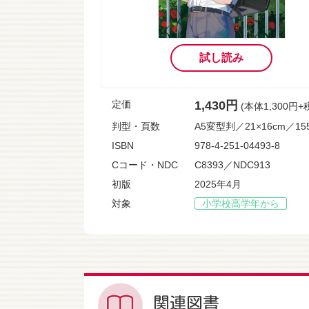
試し読み
定価
1,430円
(本体1,300円+
判型・頁数
A5変型判／21×16cm／1
ISBN
978-4-251-04493-8
Cコード・NDC
C8393／NDC913
初版
2025年4月
対象
小学校高学年から
関連図書