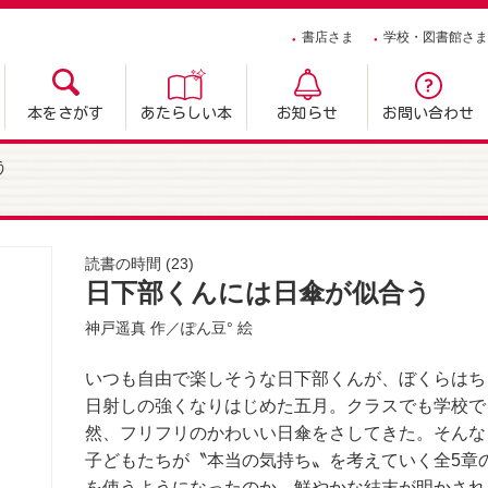
書店さま
学校・図書館さま
本をさがす
あたらしい本
お知らせ
お問い合わせ
う
読書の時間
(23)
日下部くんには日傘が似合う
神戸遥真
作／
ぽん豆°
絵
いつも自由で楽しそうな日下部くんが、ぼくらはち
日射しの強くなりはじめた五月。クラスでも学校で
然、フリフリのかわいい日傘をさしてきた。そんな
子どもたちが〝本当の気持ち〟を考えていく全5章
を使うようになったのか、鮮やかな結末が明かされ