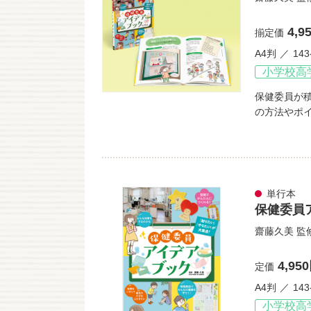
4,9
揃定価
A4判
14
小学校高
保健委員が
の方法やポ
単行本
保健委員
齋藤久美
監
4,95
定価
A4判
14
小学校高