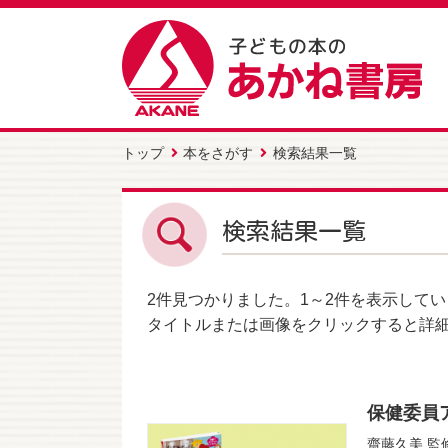
トップ
本をさがす
検索結果一覧
検索結果一覧
2件
見つかりました。
1～2件
を表示してい
タイトルまたは画像をクリックすると詳
保健委員
齋藤久美
監