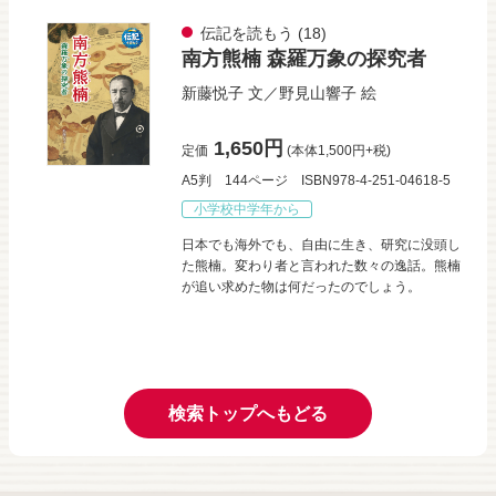
伝記を読もう
(18)
南方熊楠 森羅万象の探究者
新藤悦子
文／
野見山響子
絵
1,650円
定価
(本体1,500円+税)
A5判
144ページ
ISBN978-4-251-04618-5
小学校中学年から
日本でも海外でも、自由に生き、研究に没頭し
た熊楠。変わり者と言われた数々の逸話。熊楠
が追い求めた物は何だったのでしょう。
検索トップへもどる