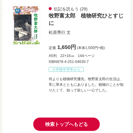
伝記を読もう
(29)
牧野富太郎 植物研究ひとすじ
に
松原秀行
文
1,650円
定価
(本体1,500円+税)
A5判
22×16㎝
144ページ
ISBN978-4-251-04630-7
小学校中学年から
何よりも植物研究優先。牧野富太郎の生活は、
常に草木とともにありました。植物のことが知
りたくて、知って欲しい一心でした。
検索トップへもどる