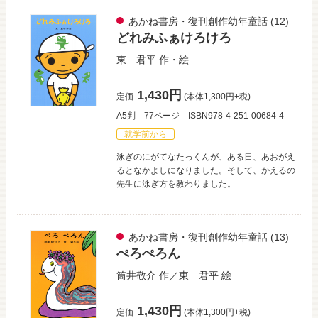
あかね書房・復刊創作幼年童話
(12)
どれみふぁけろけろ
東 君平
作・絵
1,430円
定価
(本体1,300円+税)
A5判
77ページ
ISBN978-4-251-00684-4
就学前から
泳ぎのにがてなたっくんが、ある日、あおがえ
るとなかよしになりました。そして、かえるの
先生に泳ぎ方を教わりました。
あかね書房・復刊創作幼年童話
(13)
ぺろぺろん
筒井敬介
作／
東 君平
絵
1,430円
定価
(本体1,300円+税)