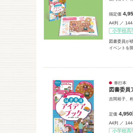
4,9
揃定価
A4判
14
小学校高
図書委員が
イベントを
単行本
図書委員
吉岡裕子
、
4,95
定価
A4判
14
小学校高