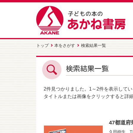
トップ
本をさがす
検索結果一覧
検索結果一覧
2件
見つかりました。
1～2件
を表示してい
タイトルまたは画像をクリックすると詳
47都道
久田樹生
、
T