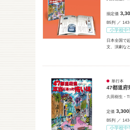
3,3
揃定価
B5判
14
小学校中
日本全国で
文、演劇な
単行本
47都道
久田樹生・T
3,30
定価
B5判
14
小学校中