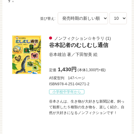
並び替え:
ノンフィクション☆キラリ
(1)
谷本記者のむしむし通信
谷本雄治
著／
下田智美
絵
1,430円
定価
(本体1,300円+税)
A5変型判
147ページ
ISBN978-4-251-04271-2
小学校中学年から
谷本さんは、生き物が大好きな新聞記者。飼っ
て観察した５種類の生き物を、楽しく紹介。自
然が大好きになるノンフィクションです！